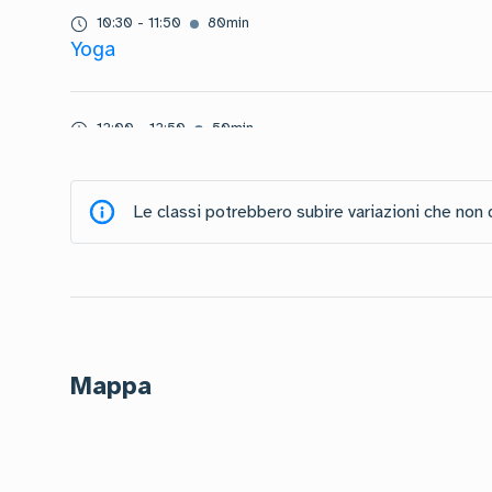
10:30
-
11:50
80
min
Yoga
12:00
-
12:50
50
min
Pilates Flow
Le classi potrebbero subire variazioni che non
13:00
-
13:50
50
min
Total Body Workout
14:30
-
15:20
50
min
GAG & Stretching
Mappa
16:00
-
16:50
50
min
Posturale