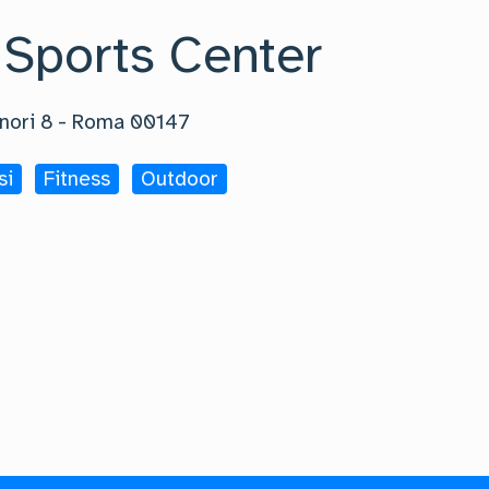
 Sports Center
nori 8
-
Roma
00147
si
Fitness
Outdoor