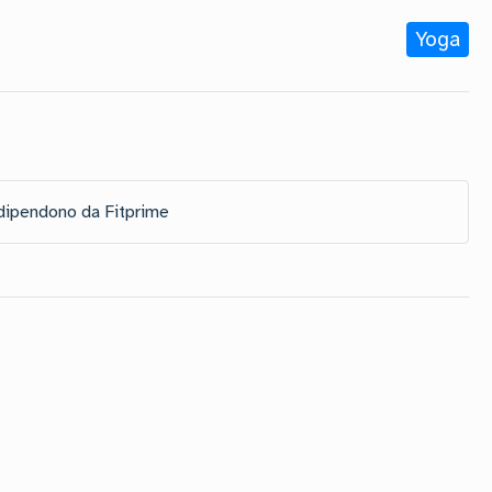
Yoga
Pilates
 dipendono da Fitprime
Tonificazione
Tonificazione
Mobilità