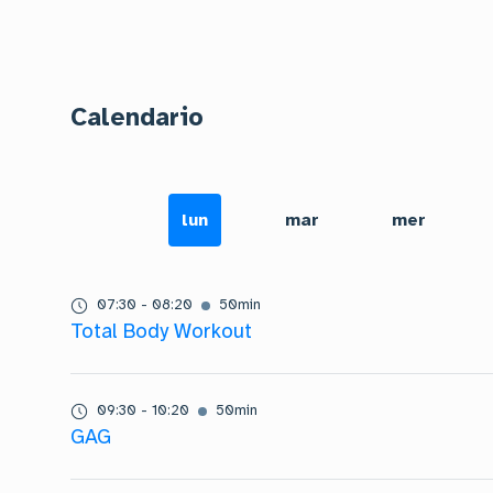
Calendario
lun
mar
mer
07:30
-
08:20
50
min
Total Body Workout
09:30
-
10:20
50
min
GAG