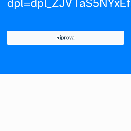
dpl=dpl_ZJVTaS5NYxEf
Riprova