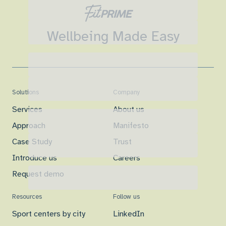
Wellbeing Made Easy
Solutions
Company
Services
About us
Approach
Manifesto
Case Study
Trust
Introduce us
Careers
Request demo
Resources
Follow us
Sport centers by city
LinkedIn