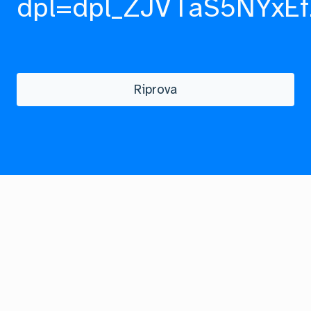
dpl=dpl_ZJVTaS5NYxEf
Riprova