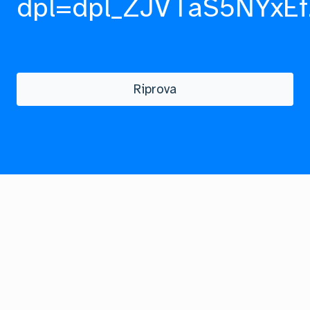
dpl=dpl_ZJVTaS5NYxEf
Riprova