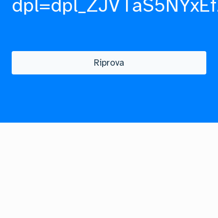
dpl=dpl_ZJVTaS5NYxEf
Riprova