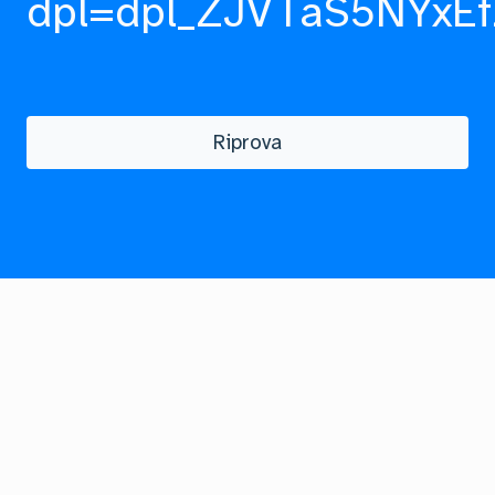
dpl=dpl_ZJVTaS5NYxEf
Riprova