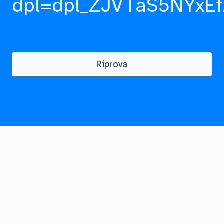
dpl=dpl_ZJVTaS5NYxEf
Riprova