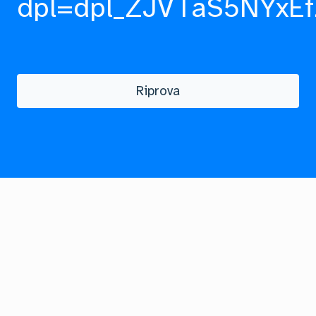
dpl=dpl_ZJVTaS5NYxEf
Riprova