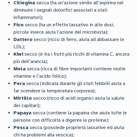
Ciliegina
secca (ha un’azione simile all’aspirina nel
diminuire i segnali dolorifici associati a stati
infiammatori);
Fico
secco (ha un effetto lassativo in alte dosi,
piccole invece aiuta l’azione del microbiota);
Dattero
secco (ricco di ferro, aiuta ad abbassare le
LDL);
Kiwi
secco (è tra i frutti più ricchi di vitamina C, ancora
più dell’arancia);
Mela
secca (ricca di fibre importanti contiene molte
vitamine e l’acido folico);
Pera
secca (indicata durante gli stati febbrili aiuta a
far scendere la temperatura corporea);
Mirtillo
secco (ricco di acidi organici aiuta la salute
dei capillari);
Papaya
secca (contiene la papaina che aiuta tutte le
persone con difficoltà a digerire le proteine);
Pesca
secca (possiede proprietà lassative ed aiuta
chi ha problemi alla vescica);