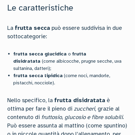
Le caratteristiche
La
frutta secca
può essere suddivisa in due
sottocategorie:
frutta secca glucidica
o
frutta
disidratata
(come albicocche, prugne secche, uva
sultanina, datteri);
frutta secca lipidica
(come noci, mandorle,
pistacchi, nocciole).
Nello specifico, la
frutta disidratata
è
ottima per fare il pieno di
zuccheri
, grazie al
contenuto di
fruttosio, glucosio e fibre solubili
.
Può essere assunta al mattino (come spuntino)
o in piccole quantità dopo l’allenamento, per