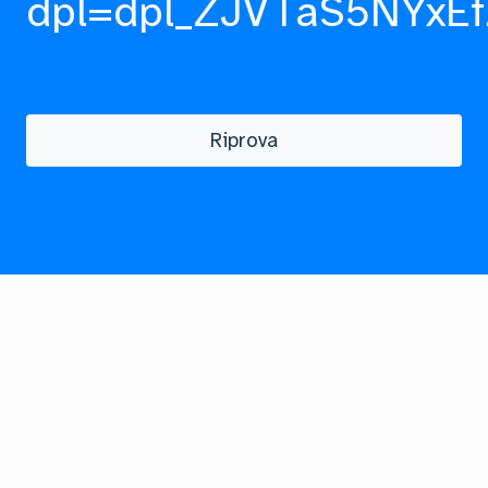
dpl=dpl_ZJVTaS5NYxEf
Riprova