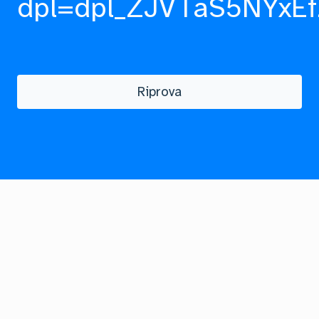
dpl=dpl_ZJVTaS5NYxEf
Riprova