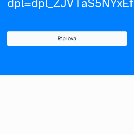
dpl=dpl_ZJVTaS5NYxEf
Riprova