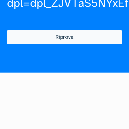
dpl=dpl_ZJVTaS5NYxEf
Riprova