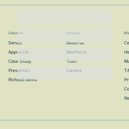
Soluzioni
Azienda
Ri
Servizi
About us
Ce
Approccio
Manifesto
He
Case Study
Trust
Ma
Presentaci
Careers
T
Richiedi demo
Pr
Co
Ne