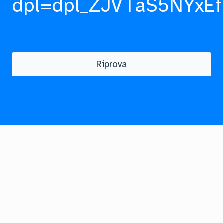
dpl=dpl_ZJVTaS5NYxEf
Riprova