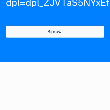
dpl=dpl_ZJVTaS5NYxEf
Riprova