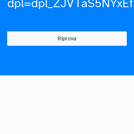
dpl=dpl_ZJVTaS5NYxEf
Riprova