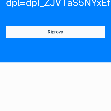
dpl=dpl_ZJVTaS5NYxEf
Riprova