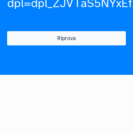
dpl=dpl_ZJVTaS5NYxEf
Riprova