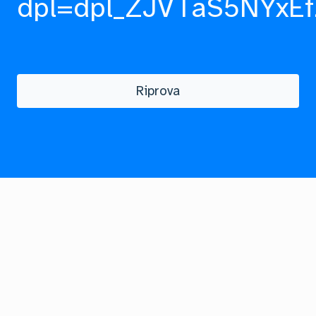
dpl=dpl_ZJVTaS5NYxEf
Riprova