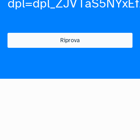
dpl=dpl_ZJVTaS5NYxEf
Riprova