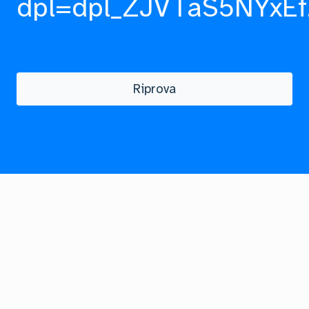
dpl=dpl_ZJVTaS5NYxEf
Riprova