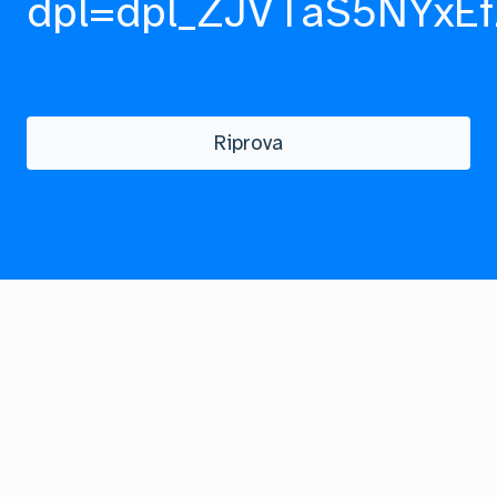
dpl=dpl_ZJVTaS5NYxEf
Riprova