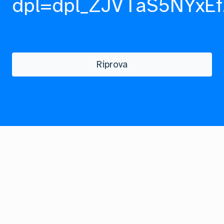
dpl=dpl_ZJVTaS5NYxEf
Riprova