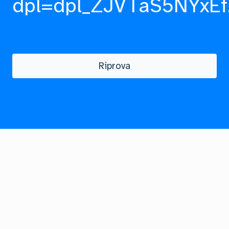
dpl=dpl_ZJVTaS5NYxEf
Riprova