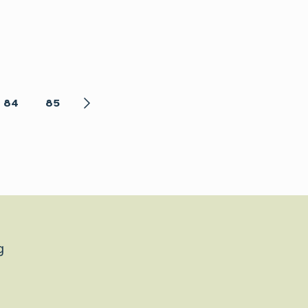
84
85
g