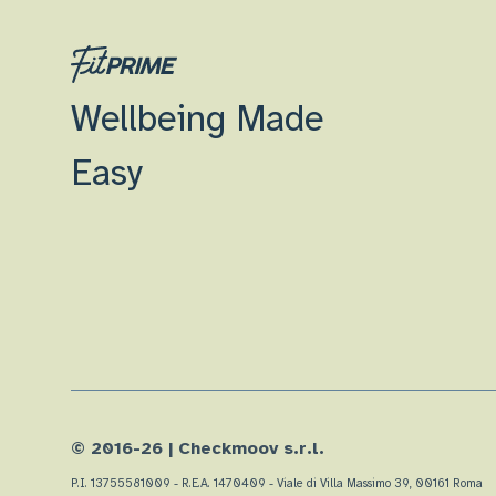
Wellbeing Made
Easy
© 2016-
26
| Checkmoov s.r.l.
P.I. 13755581009 - R.E.A. 1470409 - Viale di Villa Massimo 39, 00161 Roma