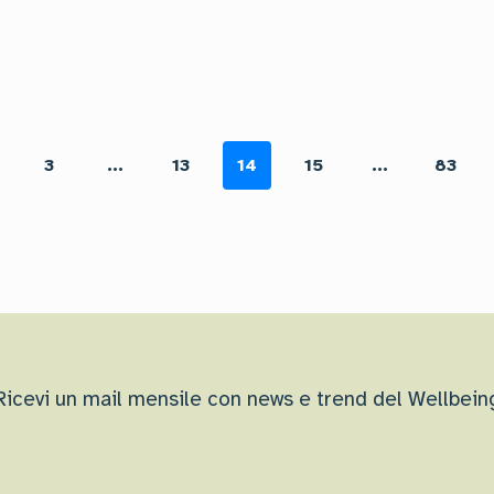
3
...
13
14
15
...
83
Ricevi un mail mensile con news e trend del Wellbein