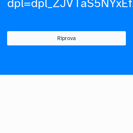
dpl=dpl_ZJVTaS5NYxEf
Riprova