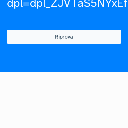
dpl=dpl_ZJVTaS5NYxEf
Riprova