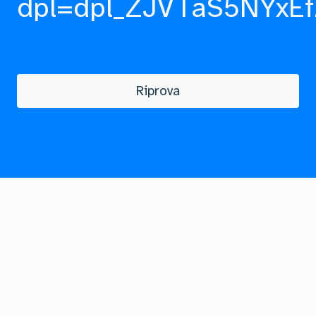
dpl=dpl_ZJVTaS5NYxEf
Riprova