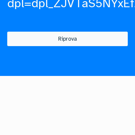
dpl=dpl_ZJVTaS5NYxEf
Riprova