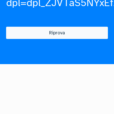
dpl=dpl_ZJVTaS5NYxEf
Riprova