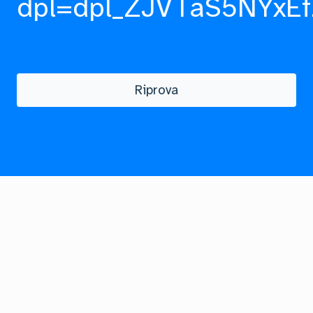
dpl=dpl_ZJVTaS5NYxEf
Riprova