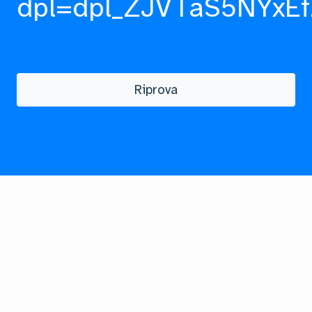
dpl=dpl_ZJVTaS5NYxEf
Riprova