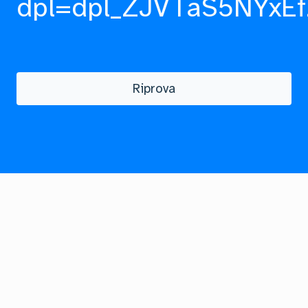
dpl=dpl_ZJVTaS5NYxEf
Riprova