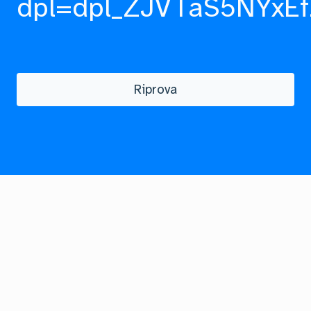
dpl=dpl_ZJVTaS5NYxEf
Riprova