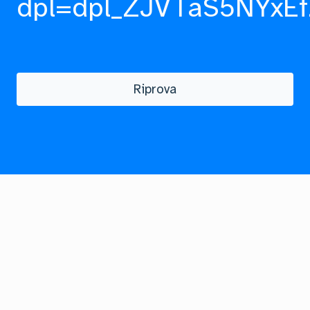
dpl=dpl_ZJVTaS5NYxEf
Riprova