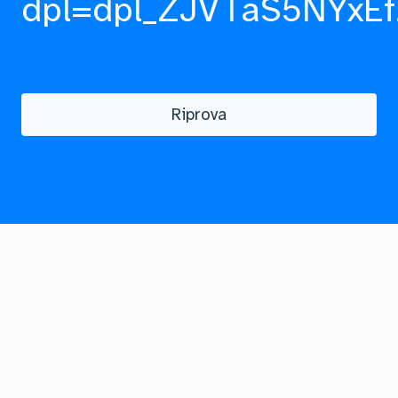
dpl=dpl_ZJVTaS5NYxEf
Riprova