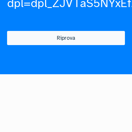
dpl=dpl_ZJVTaS5NYxEf
Riprova