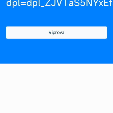
dpl=dpl_ZJVTaS5NYxEf
Riprova