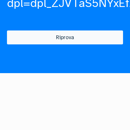
dpl=dpl_ZJVTaS5NYxEf
Riprova