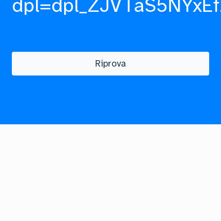
dpl=dpl_ZJVTaS5NYxEf
Riprova