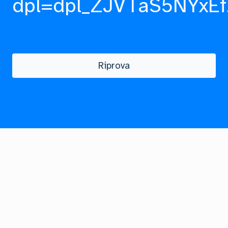
dpl=dpl_ZJVTaS5NYxEf
Riprova