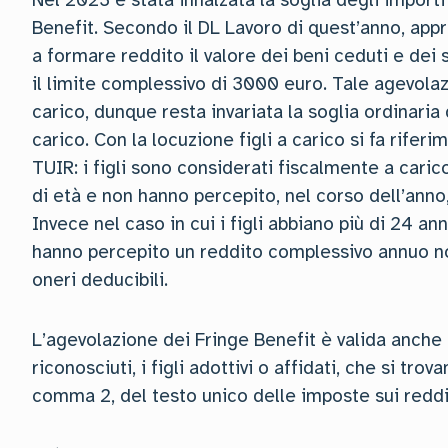
Nel 2023 è stata innalzata la soglia degli importi 
Benefit. Secondo il DL Lavoro di quest’anno, appr
a formare reddito il valore dei beni ceduti e dei s
il limite complessivo di 3000 euro. Tale agevolazi
carico, dunque resta invariata la soglia ordinaria 
carico. Con la locuzione figli a carico si fa rifer
TUIR: i figli sono considerati fiscalmente a cari
di età e non hanno percepito, nel corso dell’anno
Invece nel caso in cui i figli abbiano più di 24 an
hanno percepito un reddito complessivo annuo no
oneri deducibili.
L’agevolazione dei Fringe Benefit è valida anche p
riconosciuti, i figli adottivi o affidati, che si trov
comma 2, del testo unico delle imposte sui reddi