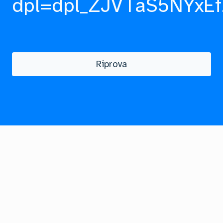
dpl=dpl_ZJVTaS5NYxEf
Riprova