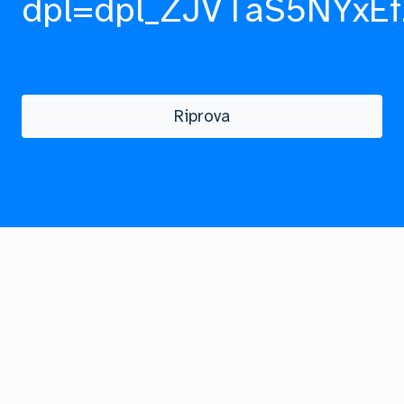
dpl=dpl_ZJVTaS5NYxEf
Riprova