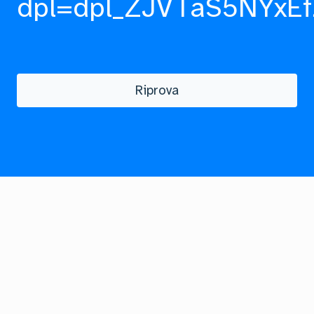
dpl=dpl_ZJVTaS5NYxEf
Riprova