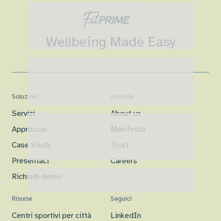
Wellbeing Made Easy
Soluzioni
Azienda
Servizi
About us
Approccio
Manifesto
Case Study
Trust
Presentaci
Careers
Richiedi demo
Risorse
Seguici
Centri sportivi per città
LinkedIn