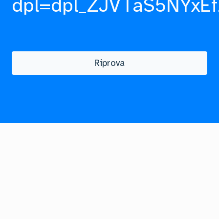
dpl=dpl_ZJVTaS5NYxEf
Riprova