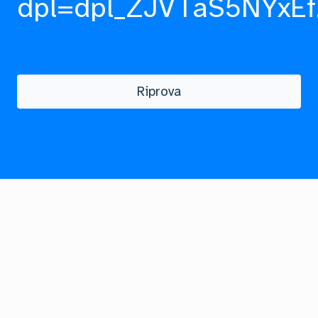
dpl=dpl_ZJVTaS5NYxEf
Riprova